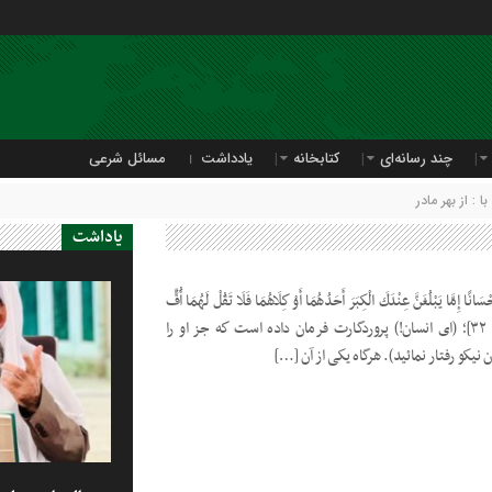
چند رسانه‌ای
کتابخانه
یادداشت
مسائل شرعی
: از بهر مادر
یاداشت
ِحْسَانًا إِمَّا يَبْلُغَنَّ عِنْدَكَ الْكِبَرَ أَحَدُهُمَا أَوْ كِلَاهُمَا فَلَا تَقُلْ لَهُمَا أُفٍّ
وَلَا تَنْهَرْهُمَا وَقُلْ لَهُمَا قَوْلًا كَرِيمًا» [اسراء: ٣٢]؛ (ای انسان!) پروردگارت فرمان داده است كه جز او را
ن نيكو رفتار نمائيد). هرگاه يكی از آن […]