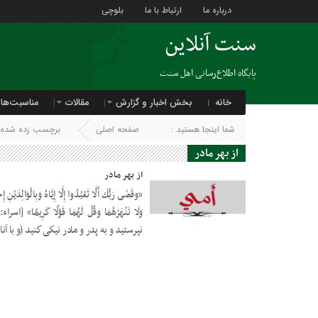
درباره ما
ارتباط با ما
بلوچی
سنت آنلاین
پایگاه اطلاع‌رسانی اهل سنت
خانه
بخش اخبار و گزارش
مقالات
مناسبت‌ها
شما اینجا هستید :
صفحه اصلی
برچسب زده شده با 
از بهر مادر
از بهر مادر
«وقَضَى رَبُّكَ أَلَّا تَعْبُدُوا إِلَّا إِيَّاهُ وَبِالْوَالِدَيْنِ إ
26 فوریه 2019
نپرستيد و به پدر و مادر نيكی كنيد (و با آنا