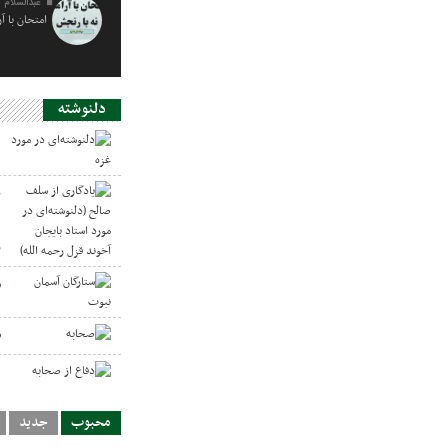
عبدالسلام 
امتحان با آ
دلنوشته
د
ی
د
ر
س
ص
د
محبوب
جدید