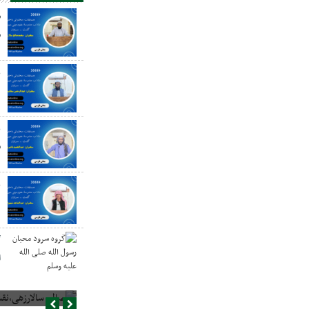
ص
س
ع
د
ع
س
ع
گ
ا
صالح سالارزهی،‌نقش