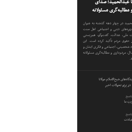
نا عبدالحمید؛ صدای
مطالبه‌گری مسئولانه
دالحمید در چهار دهه گذشته به عنوان
 چهره‌های دینی و اجتماعی اهل سنت
دت ملی، عدالت، گفت‌وگو، همزیستی
ز حقوق مردم تأکید کرده است. این
اد شخصیتی، اجتماعی و فکری ایشان و
ل، مردم‌داری و مطالبه‌گری مسئولانه
د.
گاه‌های شیخ‌الاسلام مولانا
در پرتو تحولات اخیر
ناصح
ویتِ ما
ناصح
عبادت