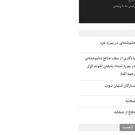
ناصح
رامش نه با رنجش
لنوشته‌ای در مورد غزه
ادگاری از سلف صالح (دلنوشته‌ای
ر مورد استاد بایجان آخوند قزل
حمه الله)
تارگان آسمان نبوت
حابه
فاع از صحابه
کامنت