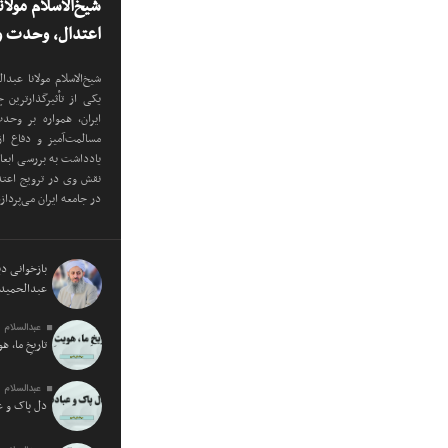
شیخ‌الاسلام مولا
اعتدال، وحدت و 
شیخ‌الاسلام مولانا عب
یکی از تأثیرگذارترین
ایران، همواره بر وح
مسالمت‌آمیز و دفاع ا
یادداشت به بررسی ابع
نقش وی در ترویج اعتدا
در جامعه ایران می‌پرداز
بازخوانی دید
عبدالحمید 
عبدالسلام 
تاریخِ ما، ه
عبدالسلام 
دل پاک و 