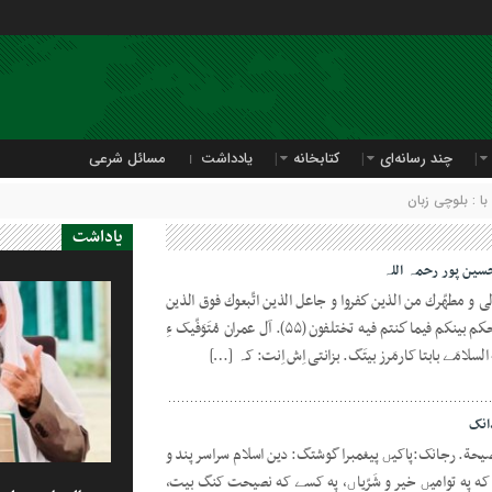
چند رسانه‌ای
کتابخانه
یادداشت
مسائل شرعی
 : بلوچی زبان
یاداشت
حسین پور رحمہ اللہ
 إلی و مطهّرك من الذین كفروا و جاعل الذین اتّبعوك فوق الذین
كفروا الی یوم القیامة ثمّ إلی مرجعكم فأحكم بینكم فیما كنتم فیه تختلفون (۵۵). آل عمران مُتَوَفّیک ءِ
سلامَے بابتا کارمَرز بیتَگ. بزانتی اِش اِنت: کہ […]
دانک
لنصیحة. رجانک:پاکیں پیغمبرا گوشتگ: دین اسلام سراسر پند و
ه په توامیں خیر و شَرّیاں، په کسے که نصیحت کنگ بیت،