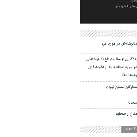
ناصح
رامش نه با رنجش
لنوشته‌ای در مورد غزه
ادگاری از سلف صالح (دلنوشته‌ای
ر مورد استاد بایجان آخوند قزل
حمه الله)
تارگان آسمان نبوت
حابه
فاع از صحابه
کامنت