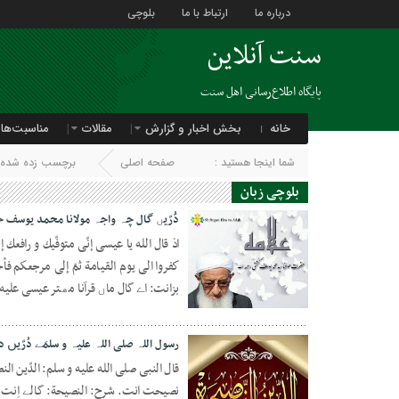
درباره ما
ارتباط با ما
بلوچی
سنت آنلاین
پایگاه اطلاع‌رسانی اهل سنت
خانه
بخش اخبار و گزارش
مقالات
مناسبت‌ها
شما اینجا هستید :
صفحه اصلی
برچسب زده شده با
بلوچی زبان
دَُرّیں گال چہ واجہ مولانا محمد یوسف 
اذ قال الله یا عیسی إنّی متوفّیك و رافعك
بزانت: اے گال ماں قرآنا مھتر عیسی علیه ال
11 فوریه 2021
رسول اللہ صلی اللہ علیہ و سلمَے دُرّیں 
قال النبی صلی الله علیه و سلم: الدّین ا
نصیحت انت. شرح: النصیحة: گالے اِنت ک