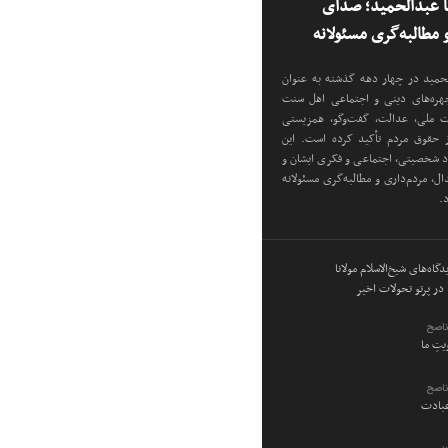
نا عبدالحمید؛ صدای
مطالبه‌گری مسئولانه
دالحمید در چهار دهه گذشته به عنوان
 چهره‌های دینی و اجتماعی اهل سنت
دت ملی، عدالت، گفت‌وگو، همزیستی
ز حقوق مردم تأکید کرده است. این
اد شخصیتی، اجتماعی و فکری ایشان و
ل، مردم‌داری و مطالبه‌گری مسئولانه
د.
گاه‌های شیخ‌الاسلام مولانا
در پرتو تحولات اخیر
ناصح
ویتِ ما
ناصح
عبادت