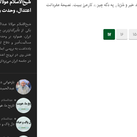
شیخ‌الاسلام مولا
د خیر و شَرّیاں په دگه چیزے کارمرز ببیت. نصیحة مفردانت
اعتدال، وحدت و 
شیخ‌الاسلام مولانا عب
یکی از تأثیرگذارترین
17
16
15
ایران، همواره بر وح
مسالمت‌آمیز و دفاع ا
یادداشت به بررسی ابع
نقش وی در ترویج اعتدا
در جامعه ایران می‌پرداز
بازخوانی دید
عبدالحمید 
عبدالسلام 
تاریخِ ما، ه
عبدالسلام 
دل پاک و 