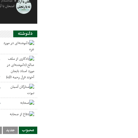
عبدالسلام 
امتحان با آ
دلنوشته
د
ی
د
ر
س
ص
د
محبوب
جدید