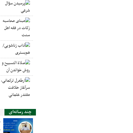
چند رسانه‌ای
ص
س