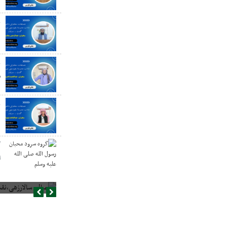
ع
د
ع
س
ع
گ
ا
صالح سالارزهی،‌نقش