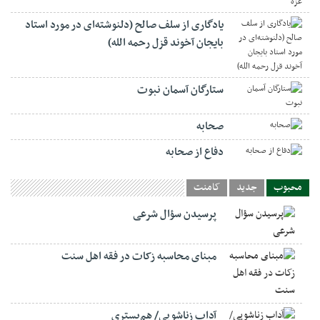
یادگاری از سلف صالح (دلنوشته‌ای در مورد استاد
بایجان آخوند قزل رحمه الله)
ستارگان آسمان نبوت
صحابه
دفاع از صحابه
محبوب
جدید
کامنت
پرسیدن سؤال شرعی
مبنای محاسبه زکات در فقه اهل سنت
آداب زناشویی/ هم‌بستری