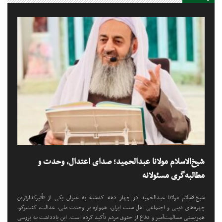
شیخ‌الاسلام مولانا عبدالحمید؛ صدای اعتدال، وحدت و
مطالبه‌گری مسئولانه
شیخ‌الاسلام مولانا عبدالحمید در چهار دهه گذشته به عنوان یکی از تأثیرگذارترین
چهره‌های دینی و اجتماعی اهل سنت ایران، همواره بر وحدت ملی، عدالت، گفت‌وگو،
همزیستی مسالمت‌آمیز و دفاع از حقوق مردم تأکید کرده است. این یادداشت به بررسی