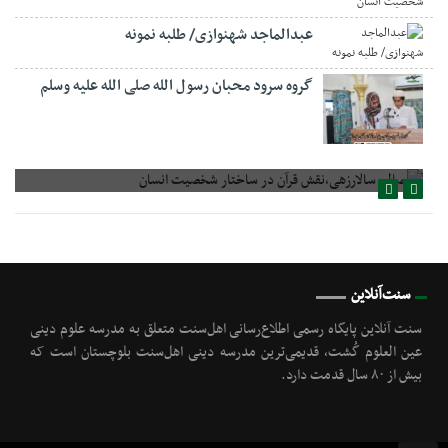
عبدالماجد شهنوازی/ طلبه نمونه
گروه سرود محبان رسول الله صلی الله علیه وسلم
صالح سالارزهی،‌نقش قرآن در ساختار شخصیت انسان
سنت‌آنلاین
سنت آنلاین پایگاه رسمی اطلاع‌رسانی اهل‌سنت متعلق به مدرسه علوم دینی
عین العلوم گُشت, قدیمی‌ترین مدرسه دینی اهل‌سنت بلوچستان است که
بیش از ۸۰ سال قدمت دارد.