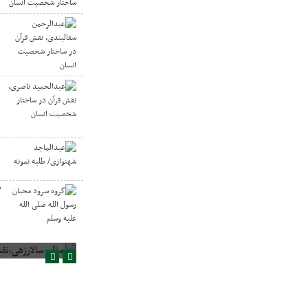
ع
ق
ا
ع
ق
ا
ع
ن
گ
ا
صالح سالارزهی،‌نقش