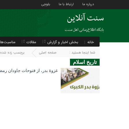
درباره ما
ارتباط با ما
بلوچی
سنت آنلاین
پایگاه اطلاع‌رسانی اهل سنت
خانه
بخش اخبار و گزارش
مقالات
مناسبت‌ها
شما اینجا هستید :
صفحه اصلی
برچسب زده شده با
تاریخ اسلام
غزوهٔ بدر، از فتوحات جاودان رمض
17 مارس 2025