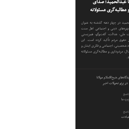
نا عبدالحمید؛ صدای
مطالبه‌گری مسئولانه
دالحمید در چهار دهه گذشته به عنوان
 چهره‌های دینی و اجتماعی اهل سنت
دت ملی، عدالت، گفت‌وگو، همزیستی
ز حقوق مردم تأکید کرده است. این
اد شخصیتی، اجتماعی و فکری ایشان و
ل، مردم‌داری و مطالبه‌گری مسئولانه
د.
گاه‌های شیخ‌الاسلام مولانا
در پرتو تحولات اخیر
ناصح
ویتِ ما
ناصح
عبادت