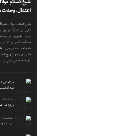
شیخ‌الاسلام مولا
اعتدال، وحدت و 
شیخ‌الاسلام مولانا عب
یکی از تأثیرگذارترین
ایران، همواره بر وح
مسالمت‌آمیز و دفاع ا
یادداشت به بررسی ابع
نقش وی در ترویج اعتدا
در جامعه ایران می‌پرداز
بازخوانی دید
عبدالحمید 
عبدالسلام 
تاریخِ ما، ه
عبدالسلام 
دل پاک و 