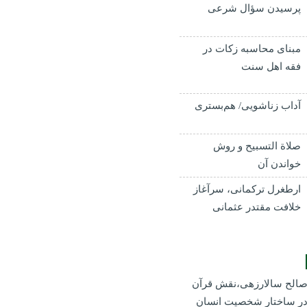
پرسیدن سؤال شرعی
مبنای محاسبه زکات در
فقه اهل سنت
آداب زناشویی/ هم‌بستری
صلاة التسبيح و روش
خواندن آن
ارطغرل ترکمانی، سرآغاز
خلافت مقتدر عثمانی
الح سالارزهی،‌نقش قرآن
ر ساختار شخصیت انسان