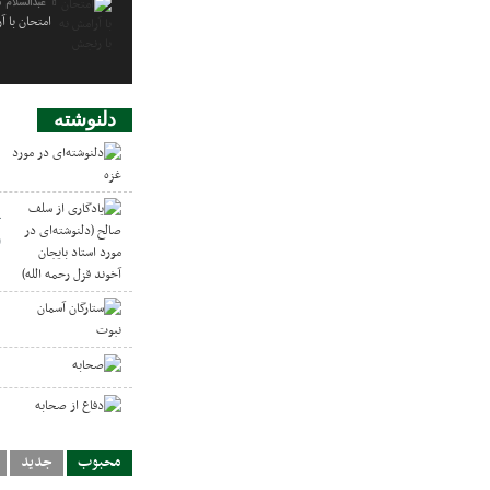
عبدالسلام 
امتحان با آ
دلنوشته
د
ی
(
ب
س
ص
د
محبوب
جدید