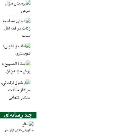
چند رسانه‌ای
ص
د