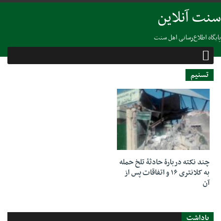
سنت آنلاین
پایگاه اطلاع‌رسانی اهل سنت
تسنیم
11 جولای 2023
چند نکته دربارۀ حادثۀ تلخ حمله
به کلانتری ۱۶ و اتفاقات پس از
آن
یاداشت