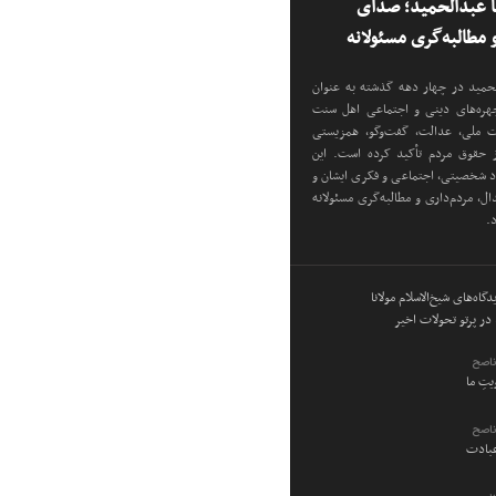
نا عبدالحمید؛ صدای
مطالبه‌گری مسئولانه
دالحمید در چهار دهه گذشته به عنوان
 چهره‌های دینی و اجتماعی اهل سنت
دت ملی، عدالت، گفت‌وگو، همزیستی
ز حقوق مردم تأکید کرده است. این
اد شخصیتی، اجتماعی و فکری ایشان و
ل، مردم‌داری و مطالبه‌گری مسئولانه
د.
گاه‌های شیخ‌الاسلام مولانا
در پرتو تحولات اخیر
ناصح
ویتِ ما
ناصح
عبادت