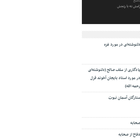
ناصح
رامش نه با رنجش
لنوشته‌ای در مورد غزه
ادگاری از سلف صالح (دلنوشته‌ای
ر مورد استاد بایجان آخوند قزل
حمه الله)
تارگان آسمان نبوت
حابه
فاع از صحابه