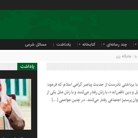
چند رسانه‌ای
کتابخانه
یادداشت
مسائل شرعی
 : جایگاه زن
یاداشت
با برداشتی نادرست از حدیث پیامبر گرامی اسلام که فرمود:
ن در عقل و دین ناقص‌اند»، با زنان رفتار می‌کنند و با زنان مثل یکی از
نوان پرستیژ اجتماعی رفتار می‌کنند. در چنین جوامعی […]