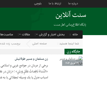
درباره ما
ارتباط با ما
بلوچی
سنت آنلاین
پایگاه اطلاع‌رسانی اهل سنت
خانه
بخش اخبار و گزارش
مقالات
مناسبت‌ها
شما اینجا هستید :
صفحه اصلی
برچسب زده شده با
جایگاه زن
زن مسلمان و مسیر طولانیش
28 آوریل 2012
برخی از مردان در جوامع عربی و اسلامی 
«النِّسَاءُ نَاقِصَاتُ عَقْلٍ وَدِیْنٍ» ؛ «زنا
اسباب منزل یا یک وسیله تجمّلاتی یا به ع