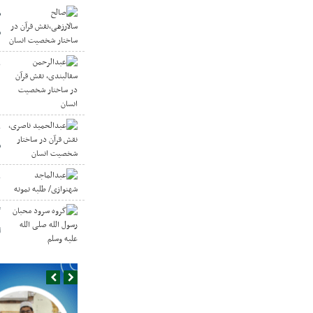
ص
س
ع
د
ع
س
ع
گ
ا