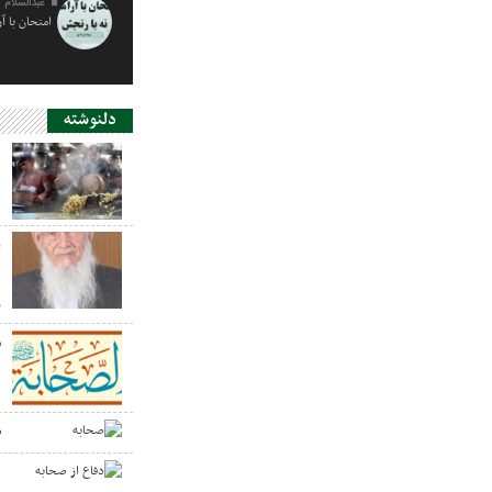
عبدالسلام 
امتحان با آ
دلنوشته
د
ی
د
ر
س
ص
د