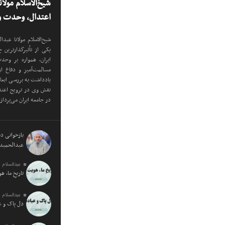
شیخ‌الاسلام مولا
اعتدال، وحدت و 
شیخ‌الاسلام مولانا عب
یکی از تأثیرگذارترین
ایران، همواره بر وح
مسالمت‌آمیز و دفاع ا
یادداشت به بررسی ابع
نقش وی در ترویج اعتدا
در جامعه ایران می‌پرداز
بازخوانی دید
عبدالحمید 
عبدالسلام 
تاریخِ ما، ه
عبدالسلام 
دل پاک و 