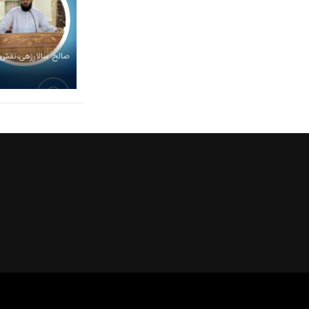
صالح سالارزهی،‌نقش