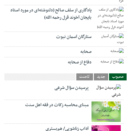
یادگاری از سلف صالح (دلنوشته‌ای در مورد استاد
بایجان آخوند قزل رحمه الله)
ستارگان آسمان نبوت
صحابه
دفاع از صحابه
محبوب
جدید
کامنت
پرسیدن سؤال شرعی
مبنای محاسبه زکات در فقه اهل سنت
آداب زناشویی/ هم‌بستری