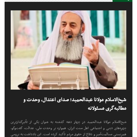
شیخ‌الاسلام مولانا عبدالحمید؛ صدای اعتدال، وحدت و
مطالبه‌گری مسئولانه
شیخ‌الاسلام مولانا عبدالحمید در چهار دهه گذشته به عنوان یکی از تأثیرگذارترین
چهره‌های دینی و اجتماعی اهل سنت ایران، همواره بر وحدت ملی، عدالت، گفت‌وگو،
همزیستی مسالمت‌آمیز و دفاع از حقوق مردم تأکید کرده است. این یادداشت به بررسی