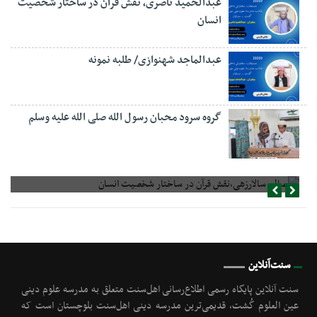
عبدالحمید ناصری، نقش قرآن در ساختار شخصیت
انسان
عبدالماجد شهنوازی/ طلبه نمونه
گروه سرود محبان رسول الله صلی الله علیه وسلم
صالح سالارزهی،‌نقش قرآن در ساختار شخصیت انسان
سنت‌آنلاین
سنت آنلاین پایگاه رسمی اطلاع‌رسانی اهل‌سنت متعلق به مدرسه علوم دینی
عین العلوم گُشت, قدیمی‌ترین مدرسه دینی اهل‌سنت بلوچستان است که