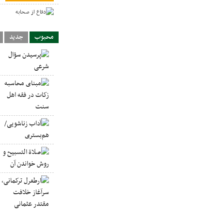
د
محبوب
جدید