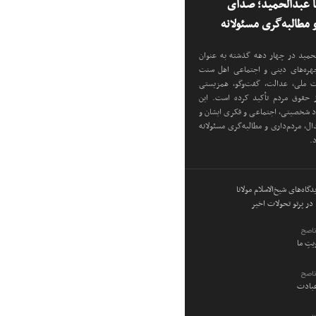
نا عبدالحمید؛ صدای
مطالبه‌گری مسئولانه
دالحمید در چهار دهه گذشته به عنوان
 چهره‌های دینی و اجتماعی اهل سنت
دت ملی، عدالت، گفت‌وگو، همزیستی
ز حقوق مردم تأکید کرده است. این
اد شخصیتی، اجتماعی و فکری ایشان و
ل، مردم‌داری و مطالبه‌گری مسئولانه
د.
گاه‌های شیخ‌الاسلام مولانا
در پرتو تحولات اخیر
ناصح
ویتِ ما
ناصح
عبادت