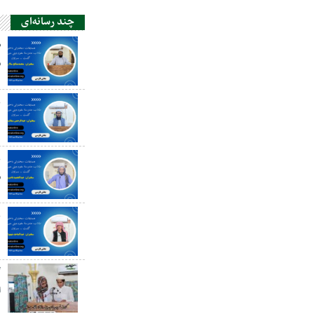
چند رسانه‌ای
ص
س
ع
د
ع
س
ع
گ
ا
صالح سالارزهی،‌نقش