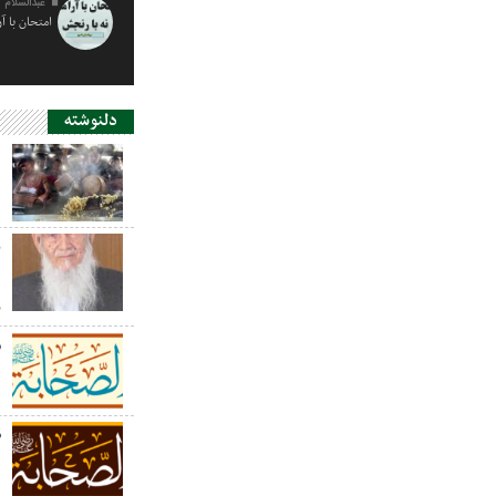
عبدالسلام 
امتحان با آ
دلنوشته
د
ی
د
ر
س
ص