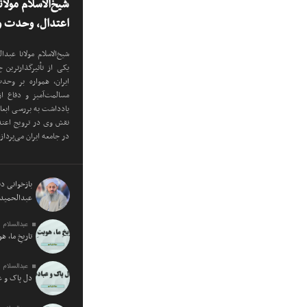
شیخ‌الاسلام مولا
اعتدال، وحدت و 
شیخ‌الاسلام مولانا عب
یکی از تأثیرگذارترین
ایران، همواره بر وح
مسالمت‌آمیز و دفاع ا
یادداشت به بررسی ابع
نقش وی در ترویج اعتدا
در جامعه ایران می‌پرداز
بازخوانی دید
عبدالحمید 
عبدالسلام 
تاریخِ ما، ه
عبدالسلام 
دل پاک و 