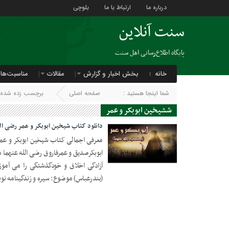
درباره ما
ارتباط با ما
بلوچی
سنت آنلاین
پایگاه اطلاع‌رسانی اهل سنت
خانه
بخش اخبار و گزارش
مقالات
مناسبت‌ها
شما اینجا هستید :
صفحه اصلی
برچسب زده شده با
ششیخین ابوبکر و عمر
دانلود کتاب شیخین ابوبکر و عمر رضی الل
معرفی اجمالی کتاب شیخین ابوبکر و عمر
ابوبکرصدیق و عمرفاروق رضی الله عنهما
04 ژوئن 2020
آزادگی اخلاق و خودگذشتگی را می آمو
(بندرعباس) موضوع: سیره و زندگینامه ن