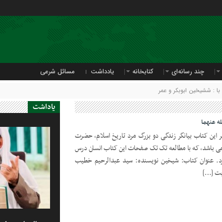
چند رسانه‌ای
کتابخانه
یادداشت
مسائل شرعی
 : ششیخین ابوبکر و عمر
یاداشت
ه عنهما
 این کتاب بیانگر زندگی دو بزرگ مرد تاریخ اسلام، حضرت
 می باشد، که با مطالعه تک تک صفحات این کتاب انسان درس
زد. عنوان کتاب: شیخین نویسنده: سید عبدالرحیم خطیب
وبت […]