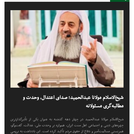
شیخ‌الاسلام مولانا عبدالحمید؛ صدای اعتدال، وحدت و
مطالبه‌گری مسئولانه
شیخ‌الاسلام مولانا عبدالحمید در چهار دهه گذشته به عنوان یکی از تأثیرگذارترین
چهره‌های دینی و اجتماعی اهل سنت ایران، همواره بر وحدت ملی، عدالت، گفت‌وگو،
همزیستی مسالمت‌آمیز و دفاع از حقوق مردم تأکید کرده است. این یادداشت به بررسی