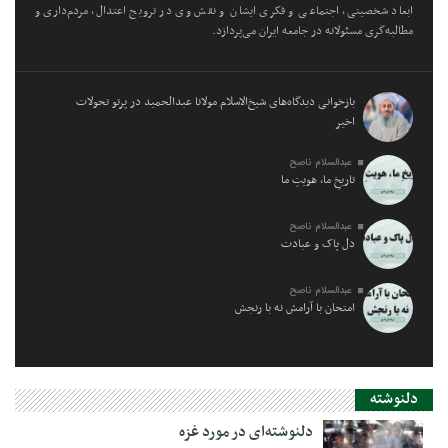
ابعاد شخصیتی، اجتماعی و فکری ایشان و نقش وی در ترویج اعتدال، مردم‌داری و
مطالبه‌گری مسئولانه در جامعه ایران می‌پردازد.
بازخوانی دیدگاه‌های شیخ‌الاسلام مولانا عبدالحمید در پرتو تحولات
اخیر
عبدالسلام ناصح
تاریخِ ما، هویتِ ما
عبدالسلام ناصح
دل پاک و عبادت
عبدالسلام ناصح
امتحان با آرامش نه با رنجش
دلنوشته
دلنوشته‌ای در مورد غزه