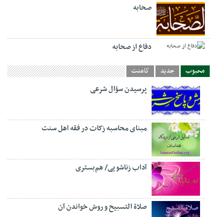
صحابه
دفاع از صحابه
محبوب
جدید
کامنت
پرسیدن سؤال شرعی
مبنای محاسبه زکات در فقه اهل سنت
آداب زناشویی/ هم‌بستری
صلاة التسبيح و روش خواندن آن