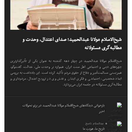
شیخ‌الاسلام مولانا عبدالحمید؛ صدای اعتدال، وحدت و
مطالبه‌گری مسئولانه
شیخ‌الاسلام مولانا عبدالحمید در چهار دهه گذشته به عنوان یکی از تأثیرگذارترین
چهره‌های دینی و اجتماعی اهل سنت ایران، همواره بر وحدت ملی، عدالت، گفت‌وگو،
همزیستی مسالمت‌آمیز و دفاع از حقوق مردم تأکید کرده است. این یادداشت به بررسی
ابعاد شخصیتی، اجتماعی و فکری ایشان و نقش وی در ترویج اعتدال، مردم‌داری و
مطالبه‌گری مسئولانه در جامعه ایران می‌پردازد.
بازخوانی دیدگاه‌های شیخ‌الاسلام مولانا عبدالحمید در پرتو تحولات
اخیر
عبدالسلام ناصح
تاریخِ ما، هویتِ ما