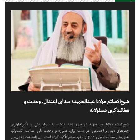
شیخ‌الاسلام مولانا عبدالحمید؛ صدای اعتدال، وحدت و
مطالبه‌گری مسئولانه
شیخ‌الاسلام مولانا عبدالحمید در چهار دهه گذشته به عنوان یکی از تأثیرگذارترین
چهره‌های دینی و اجتماعی اهل سنت ایران، همواره بر وحدت ملی، عدالت، گفت‌وگو،
همزیستی مسالمت‌آمیز و دفاع از حقوق مردم تأکید کرده است. این یادداشت به بررسی