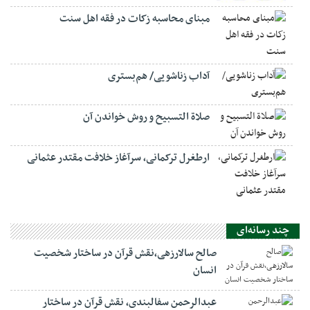
مبنای محاسبه زکات در فقه اهل سنت
آداب زناشویی/ هم‌بستری
صلاة التسبيح و روش خواندن آن
ارطغرل ترکمانی، سرآغاز خلافت مقتدر عثمانی
چند رسانه‌ای
صالح سالارزهی،‌نقش قرآن در ساختار شخصیت
انسان
عبدالرحمن سفالبندی، نقش قرآن در ساختار