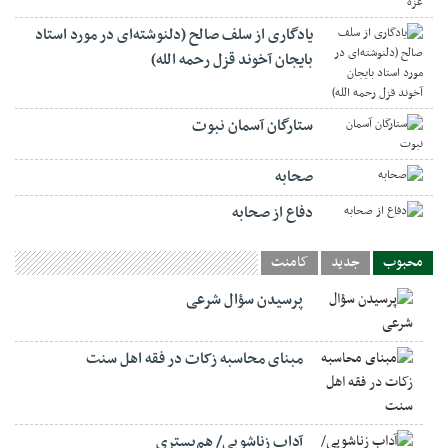
یادگاری از سلف صالح (دلنوشته‌ای در مورد استاد
بایجان آخوند قزل رحمه الله)
ستارگان آسمان نبوت
صحابه
دفاع از صحابه
محبوب
جدید
کامنت
پرسیدن سؤال شرعی
مبنای محاسبه زکات در فقه اهل سنت
آداب زناشویی/ هم‌بستری