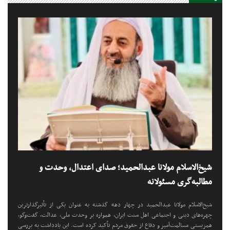
شیخ‌الاسلام مولانا عبدالحمید؛ صدای اعتدال، وحدت و
مطالبه‌گری مسئولانه
شیخ‌الاسلام مولانا عبدالحمید در چهار دهه گذشته به عنوان یکی از تأثیرگذارترین
چهره‌های دینی و اجتماعی اهل سنت ایران، همواره بر وحدت ملی، عدالت، گفت‌وگو،
همزیستی مسالمت‌آمیز و دفاع از حقوق مردم تأکید کرده است. این یادداشت به بررسی