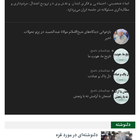
ابعاد شخصیتی، اجتماعی و فکری ایشان و نقش وی در ترویج اعتدال، مردم‌داری و
مطالبه‌گری مسئولانه در جامعه ایران می‌پردازد.
بازخوانی دیدگاه‌های شیخ‌الاسلام مولانا عبدالحمید در پرتو تحولات
اخیر
عبدالسلام ناصح
تاریخِ ما، هویتِ ما
عبدالسلام ناصح
دل پاک و عبادت
عبدالسلام ناصح
امتحان با آرامش نه با رنجش
دلنوشته
دلنوشته‌ای در مورد غزه