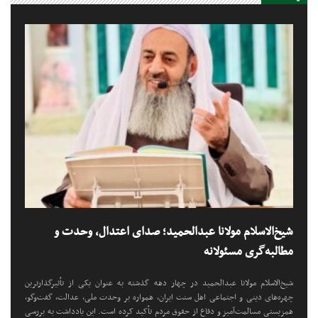
شیخ‌الاسلام مولانا عبدالحمید؛ صدای اعتدال، وحدت و
مطالبه‌گری مسئولانه
شیخ‌الاسلام مولانا عبدالحمید در چهار دهه گذشته به عنوان یکی از تأثیرگذارترین
چهره‌های دینی و اجتماعی اهل سنت ایران، همواره بر وحدت ملی، عدالت، گفت‌وگو،
همزیستی مسالمت‌آمیز و دفاع از حقوق مردم تأکید کرده است. این یادداشت به بررسی