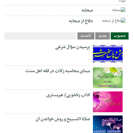
صحابه
دفاع از صحابه
محبوب
جدید
کامنت
پرسیدن سؤال شرعی
مبنای محاسبه زکات در فقه اهل سنت
آداب زناشویی/ هم‌بستری
صلاة التسبيح و روش خواندن آن