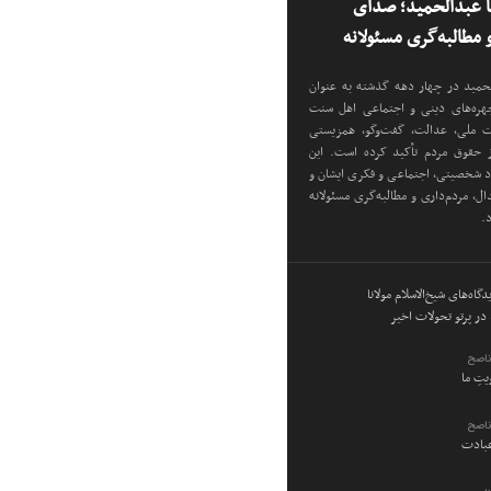
نا عبدالحمید؛ صدای
مطالبه‌گری مسئولانه
دالحمید در چهار دهه گذشته به عنوان
 چهره‌های دینی و اجتماعی اهل سنت
دت ملی، عدالت، گفت‌وگو، همزیستی
ز حقوق مردم تأکید کرده است. این
اد شخصیتی، اجتماعی و فکری ایشان و
ل، مردم‌داری و مطالبه‌گری مسئولانه
د.
گاه‌های شیخ‌الاسلام مولانا
در پرتو تحولات اخیر
ناصح
ویتِ ما
ناصح
عبادت