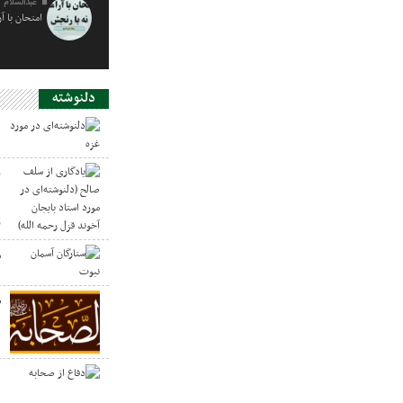
عبدالسلام 
امتحان با آ
دلنوشته
د
ی
د
ر
س
ص
د