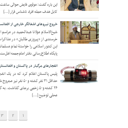
کابل هدف حمله افراد ناشناس قرار […]
03 مارس 2021
خروج نیروهای اشغالگر خارجی از افغانستا
خرسندی از «پیروزی طالبان» در مذاکرات
02 فوریه 2019
این کشور اسلامی را خواستۀ تمام مسلمانان
پایگاه اطلاع‌رسانی دفتر امام‌جمعه اهل‌سن
انفجارهای مرگبار در پاکستان و افغانستان
پلیس پاکستان اعلام کرد که در یک انفج
حداقل ۳۱ نفر کشته و 
23 نوامبر 2018
۲۶ کشته و۵۰ زخمی برجای گذاشت. 
محلی توضیح […]
3
2
1