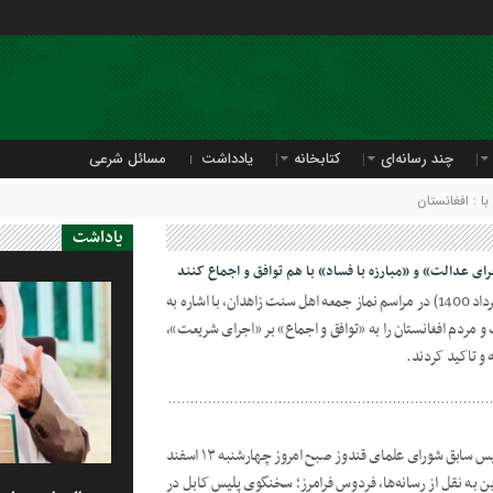
چند رسانه‌ای
کتابخانه
یادداشت
مسائل شرعی
 : افغانستان
یاداشت
ی عدالت» و «مبارزه با فساد» با هم توافق و اجماع کنند
شیخ‌الاسلام مولانا عبدالحمید امروز (22 مرداد 1400) در مراسم نماز جمعه اهل سنت زاهدان، با اشاره به
و مردم افغانستان را به «توافق و اجماع» بر «اجرای شریعت»،
و تاکید کردند.
سنت‌آنلاين| مولوى فیض‌ محمد فایض؛ رئیس‌ سابق شورای علمای قندوز صبح امروز چهارشنبه ۱۳ اسفند
 به نقل از رسانه‌ها، فردوس فرامرز؛ سخنگوی پلیس کابل در