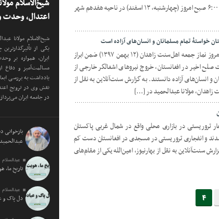
شیخ‌الاسلام مولا
اين باره گفت: مولوی فایض حوالى ساعت ۶:۰۰ صبح امروز (چهارشنبه، ۱۳ اسفند) در ناحیه هفدهم شهر
اعتدال، وحدت و 
شیخ‌الاسلام مولانا عب
ن خواستۀ تمام مسلمانان و انسان‌های آزاده است
یکی از تأثیرگذارترین
شیخ‌الاسلام مولانا عبدالحمید در مراسم امروز نماز جمعه اهل‌سنت زاهدان (١٢ بهمن ١٣٩٧) ضمن ابراز
ایران، همواره بر وح
 صلح اخیر در افغانستان، خروج نیروهای اشغالگر خارجی از
مسالمت‌آمیز و دفاع ا
یادداشت به بررسی ابع
 و انسان‌های آزاده دانستند. به گزارش سنت‌آنلاین به نقل از
نقش وی در ترویج اعتدا
ت زاهدان، مولانا عبدالحمید در […]
در جامعه ایران می‌پرداز
ار تروریستی در بازاری محلی واقع در شمال غربی پاکستان
بازخوانی دید
۵۰ نفر نیز مجروح شدند و انفجاری تروریستی در مسجدی در افغانستان دست کم
عبدالحمید 
به گزارش سنت‌آنلاین به نقل از بهارنیوز، امین‌الله یکی از مقام‌های
عبدالسلام 
تاریخِ ما، ه
عبدالسلام 
4
دل پاک و 