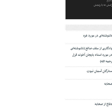
ناصح
رامش نه با رنجش
لنوشته‌ای در مورد غزه
ادگاری از سلف صالح (دلنوشته‌ای
ر مورد استاد بایجان آخوند قزل
حمه الله)
تارگان آسمان نبوت
حابه
فاع از صحابه