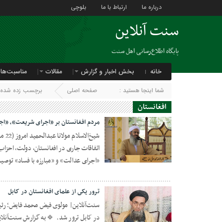
درباره ما
ارتباط با ما
بلوچی
سنت آنلاین
پایگاه اطلاع‌رسانی اهل سنت
خانه
بخش اخبار و گزارش
مقالات
مناسبت‌ها
شما اینجا هستید :
صفحه اصلی
برچسب زده شده با
افغانستان
مردم افغانستان بر «اجرای شریعت»، «اجرا
اتفاقات جاری در افغانستان، دولت، احزاب 
13 آگوست 2021
«اجرای عدالت» و «مبارزه با فساد» توصیه 
ترور يکى از علماى افغانستان در کابل
در کابل ترور شد. 🔹به گزارش سنت‌آنلاين