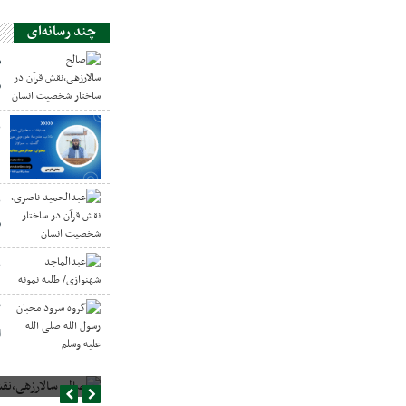
چند رسانه‌ای
ص
س
ع
د
ع
س
ع
گ
ا
صالح سالارزهی،‌نقش