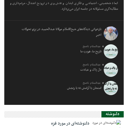
ابعاد شخصیتی، اجتماعی و فکری ایشان و نقش وی در ترویج اعتدال، مردم‌داری و
مطالبه‌گری مسئولانه در جامعه ایران می‌پردازد.
بازخوانی دیدگاه‌های شیخ‌الاسلام مولانا عبدالحمید در پرتو تحولات
اخیر
عبدالسلام ناصح
تاریخِ ما، هویتِ ما
عبدالسلام ناصح
دل پاک و عبادت
عبدالسلام ناصح
امتحان با آرامش نه با رنجش
دلنوشته
دلنوشته‌ای در مورد غزه