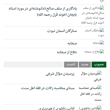
یادگاری از سلف صالح (دلنوشته‌ای در مورد استاد
بایجان آخوند قزل رحمه الله)
ستارگان آسمان نبوت
صحابه
دفاع از صحابه
محبوب
جدید
کامنت
پرسیدن سؤال شرعی
مبنای محاسبه زکات در فقه اهل سنت
آداب زناشویی/ هم‌بستری