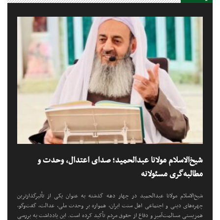
شیخ‌الاسلام مولانا عبدالحمید؛ صدای اعتدال، وحدت و
مطالبه‌گری مسئولانه
شیخ‌الاسلام مولانا عبدالحمید در چهار دهه گذشته به عنوان یکی از تأثیرگذارترین
چهره‌های دینی و اجتماعی اهل سنت ایران، همواره بر وحدت ملی، عدالت، گفت‌وگو،
همزیستی مسالمت‌آمیز و دفاع از حقوق مردم تأکید کرده است. این یادداشت به بررسی