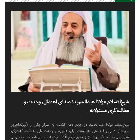
پیام تسلیت جامعهٔ مدرسین و
طلاب عین العلوم گشت در پی
شهادت مولانا دکتر عادل‌خان
رحمه‌الله
شیخ‌الاسلام مولانا عبدالحمید؛ صدای اعتدال، وحدت و
مطالبه‌گری مسئولانه
شیخ‌الاسلام مولانا عبدالحمید در چهار دهه گذشته به عنوان یکی از تأثیرگذارترین
چهره‌های دینی و اجتماعی اهل سنت ایران، همواره بر وحدت ملی، عدالت، گفت‌وگو،
همزیستی مسالمت‌آمیز و دفاع از حقوق مردم تأکید کرده است. این یادداشت به بررسی