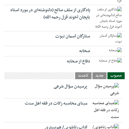
یادگاری از سلف صالح (دلنوشته‌ای در مورد استاد
بایجان آخوند قزل رحمه الله)
ستارگان آسمان نبوت
صحابه
دفاع از صحابه
محبوب
جدید
کامنت
پرسیدن سؤال شرعی
مبنای محاسبه زکات در فقه اهل سنت
آداب زناشویی/ هم‌بستری