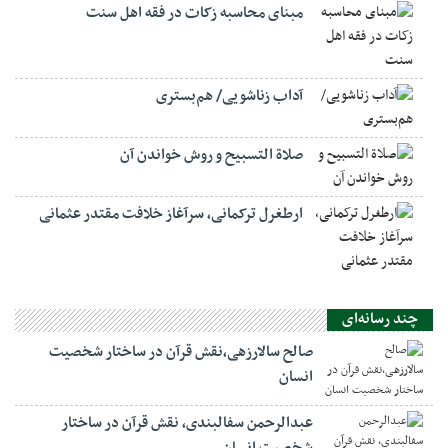
مبنای محاسبه زکات در فقه اهل سنت
آداب زناشویی/ هم‌بستری
صلاة التسبيح و روش خواندن آن
ارطغرل ترکمانی، سرآغاز خلافت مقتدر عثمانی
چند رسانه‌ای
صالح سالارزهی،‌نقش قرآن در ساختار شخصیت
انسان
عبدالرحمن سفالبندی، نقش قرآن در ساختار