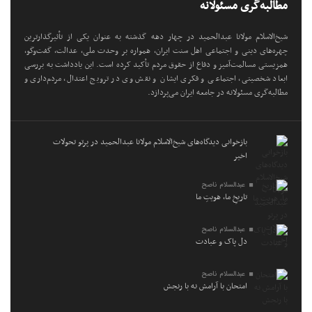
مطالبه‌گری مسئولانه
شیخ‌الاسلام مولانا عبدالحمید در چهار دهه گذشته به عنوان یکی از تأثیرگذارترین
چهره‌های دینی و اجتماعی اهل سنت ایران، همواره بر وحدت ملی، عدالت، گفت‌وگو،
همزیستی مسالمت‌آمیز و دفاع از حقوق مردم تأکید کرده است. این یادداشت به بررسی
ابعاد شخصیتی، اجتماعی و فکری ایشان و نقش وی در ترویج اعتدال، مردم‌داری و
مطالبه‌گری مسئولانه در جامعه ایران می‌پردازد.
بازخوانی دیدگاه‌های شیخ‌الاسلام مولانا عبدالحمید در پرتو تحولات
اخیر
عبدالسلام ناصح
تاریخِ ما، هویتِ ما
عبدالسلام ناصح
دل پاک و عبادت
عبدالسلام ناصح
امتحان با آرامش نه با رنجش