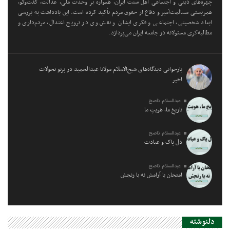
چهره‌های دینی و اجتماعی اهل سنت ایران، همواره بر وحدت ملی، عدالت، گفت‌وگو،
همزیستی مسالمت‌آمیز و دفاع از حقوق مردم تأکید کرده است. این یادداشت به بررسی
ابعاد شخصیتی، اجتماعی و فکری ایشان و نقش وی در ترویج اعتدال، مردم‌داری و
مطالبه‌گری مسئولانه در جامعه ایران می‌پردازد.
بازخوانی دیدگاه‌های شیخ‌الاسلام مولانا عبدالحمید در پرتو تحولات
اخیر
عبدالسلام ناصح
تاریخِ ما، هویتِ ما
عبدالسلام ناصح
دل پاک و عبادت
عبدالسلام ناصح
امتحان با آرامش نه با رنجش
دلنوشته