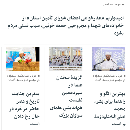
مولانا عبدالحمید:
امیدواریم «عذرخواهی اعضای شورای تأمین استان» از
خانواده‌های شهدا و مجروحین جمعه خونین، سبب تسلی مردم
بشود
25 آگوست 2024
25 مه 2024
06 آوریل 2024
مولانا عبدالحکیم سیدزاده
گزیدهٔ سخنان
مولانا عبدالحکیم سیدزاده
در مراسم نماز جمعهٔ گُشت:
در مراسم نماز جمعهٔ گُشت:
علما در
سیزدهمين
بهترین الگو و
بدترین جنایت
نشست
راهنما برای بشر،
تاریخ و عصر
هم‌انديشى علماى
محمد
حاضر در غزه در
سراوان بزرگ
صلی‌الله‌علیه‌وسل
حال رخ دادن
م است
است