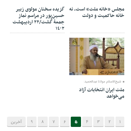
مجلس «خانه ملت» است، نه
گزیده سخنان مولوی زبیر
خانه حاکمیت و دولت
حسین‌پور در مراسم نماز
جمعهٔ گُشت/۲۲ اردیبهشت
١٤٠۲
13 مه 2023
شیخ‌الاسلام مولانا عبدالحمید:
ملت ایران انتخابات آزاد
می‌خواهد
1
2
3
4
5
6
7
8
9
آخرین