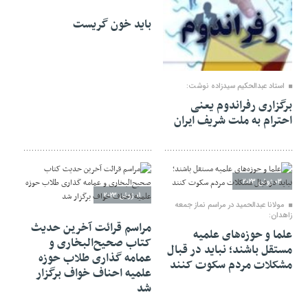
باید خون گریست
07 ژوئن 2023
استاد عبدالحکیم سیدزاده نوشت:
برگزاری رفراندوم یعنی
احترام به ملت شریف ایران
03 ژوئن 2023
01 ژوئن 2023
مولانا عبدالحمید در مراسم نماز جمعه
زاهدان:
مراسم قرائت آخرین حدیث
علما و حوزه‌های علمیه
کتاب صحیح‌البخاری و
مستقل باشند؛ نباید در قبال
عمامه گذاری طلاب حوزه
مشکلات مردم سکوت کنند
علمیه احناف خواف برگزار
شد