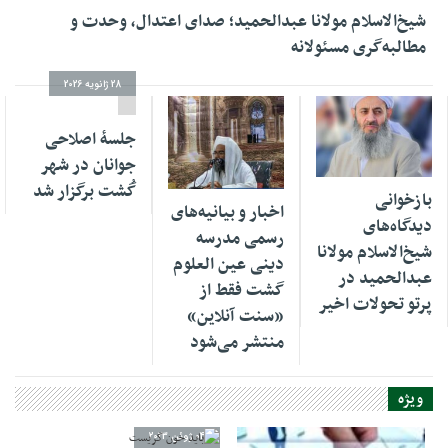
شیخ‌الاسلام مولانا عبدالحمید؛ صدای اعتدال، وحدت و
مطالبه‌گری مسئولانه
28 ژانویه 2026
جلسهٔ اصلاحی
جوانان در شهر
19 ژوئن 2026
01 فوریه 2026
گُشت برگزار شد
بازخوانی
اخبار و بیانیه‌های
دیدگاه‌های
رسمی مدرسه
شیخ‌الاسلام مولانا
دینی عین العلوم
عبدالحمید در
گشت فقط از
پرتو تحولات اخیر
«سنت آنلاین»
منتشر می‌شود
ویژه
04 ژوئن 2023