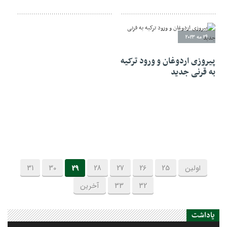
29 مه 2023
پیروزی اردوغان و ورود ترکیه
به قرنی جدید
اولین
25
26
27
28
29
30
31
32
33
آخرین
یاداشت