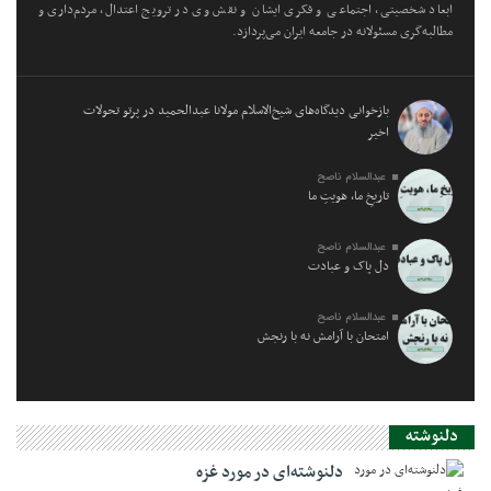
ابعاد شخصیتی، اجتماعی و فکری ایشان و نقش وی در ترویج اعتدال، مردم‌داری و
مطالبه‌گری مسئولانه در جامعه ایران می‌پردازد.
بازخوانی دیدگاه‌های شیخ‌الاسلام مولانا عبدالحمید در پرتو تحولات
اخیر
عبدالسلام ناصح
تاریخِ ما، هویتِ ما
عبدالسلام ناصح
دل پاک و عبادت
عبدالسلام ناصح
امتحان با آرامش نه با رنجش
دلنوشته
دلنوشته‌ای در مورد غزه