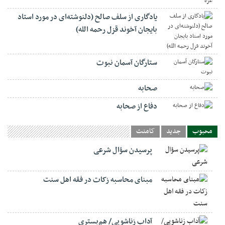
یادگاری از سلف صالح (دلنوشته‌ای در مورد استاد
بایجان آخوند قزل رحمه الله)
ستارگان آسمان نبوت
صحابه
دفاع از صحابه
محبوب
جدید
کامنت
پرسیدن سؤال شرعی
مبنای محاسبه زکات در فقه اهل سنت
آداب زناشویی/ هم‌بستری