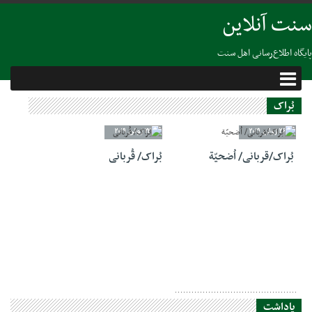
سنت آنلاین
پایگاه اطلاع‌رسانی اهل سنت
بُراک
26 ژوئن 2021
23 ژوئن 2021
بُراک/قربانی/ اُضحیّة
بُراک/ قُربانی
یاداشت