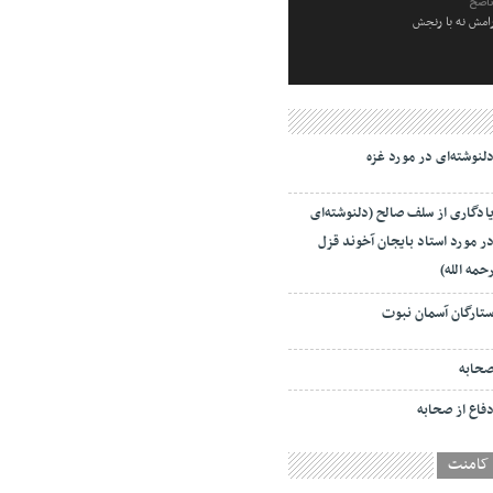
ناصح
رامش نه با رنجش
لنوشته‌ای در مورد غزه
ادگاری از سلف صالح (دلنوشته‌ای
ر مورد استاد بایجان آخوند قزل
حمه الله)
تارگان آسمان نبوت
حابه
فاع از صحابه
کامنت