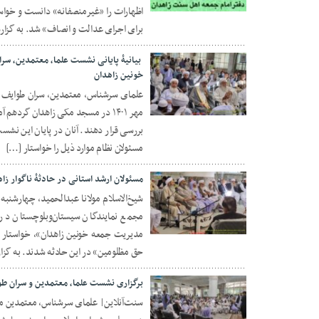
22 اکتبر 2022
اظهارات را «غیرمنصفانه» دانست و خواست
برای اجرای عدالت و انصاف» شد. به گزارش
بیانیۀ پایانی نشست علما، معتمدین، سر
خونین زاهدان
07 اکتبر 2022
بررسی قرار دهند. آنان در پایان این ن
مسئولان نظام موارد ذیل را خواستار […]
مسئولان ارشد استانی در حادثۀ ناگوار زا
مجمع نمایندگان سیستان‌وبلوچستان در ز
06 اکتبر 2022
مدیریت جمعه خونین زاهدان»، خواستار
حق مظلومین» در این حادثه شدند. به گزار
برگزاری نشست علما، معتمدین و سران طو
سنت‌آنلاین| علمای سرشناس، معتمدین مت