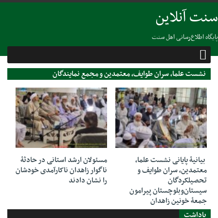
سنت آنلاین
پایگاه اطلاع‌رسانی اهل سنت
نشست علما، سران طوایف، معتمدین و مجمع نمایندگان
سیستان‌وبلوچستان
07 اکتبر 2022
06 اکتبر 2022
بیانیۀ پایانی نشست علما،
مسئولان ارشد استانی در حادثۀ
معتمدین، سران طوایف و
ناگوار زاهدان ناکارآمدی خودشان
تحصیلکردگان
را نشان دادند
سیستان‌وبلوچستان پیرامون
جمعۀ خونین زاهدان
یاداشت